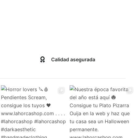
de
cto
producto
Calidad asegurada