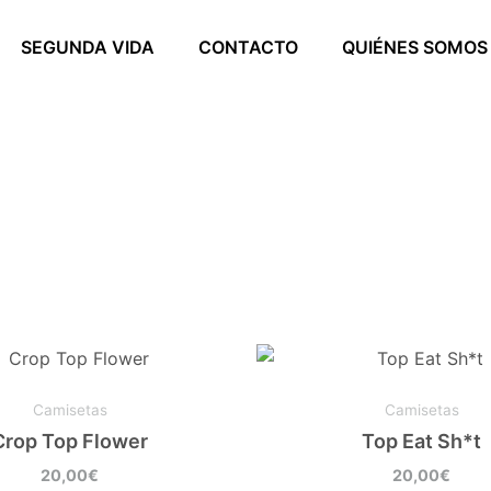
SEGUNDA VIDA
CONTACTO
QUIÉNES SOMOS
Este
Este
producto
produ
Camisetas
Camisetas
tiene
tiene
Crop Top Flower
Top Eat Sh*t
múltiples
múltip
variantes.
varian
20,00
€
20,00
€