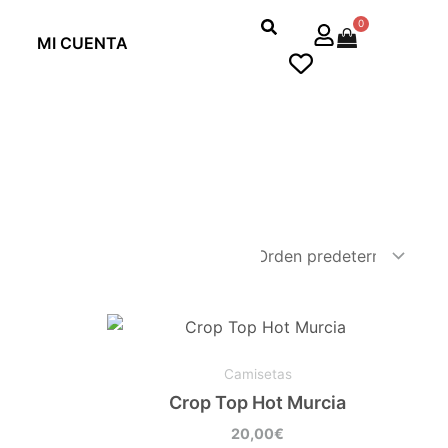
0
Cart
MI CUENTA
Este
cto
producto
Camisetas
tiene
Crop Top Hot Murcia
les
múltiples
tes.
variantes.
20,00
€