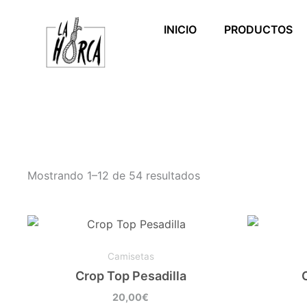
Ir
al
INICIO
PRODUCTOS
contenido
Mostrando 1–12 de 54 resultados
Este
producto
Camisetas
tiene
Crop Top Pesadilla
múltiples
variantes.
20,00
€