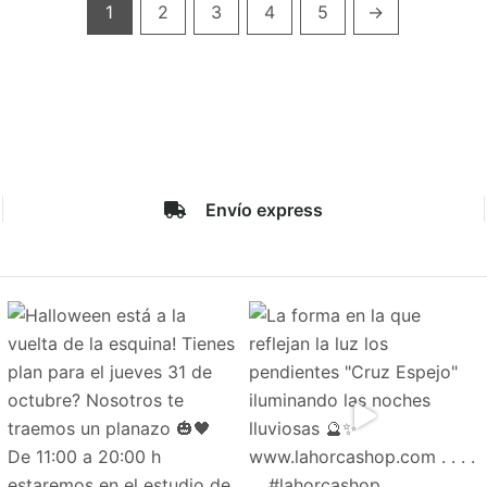
de
de
1
2
3
4
5
→
producto
produ
Envío express