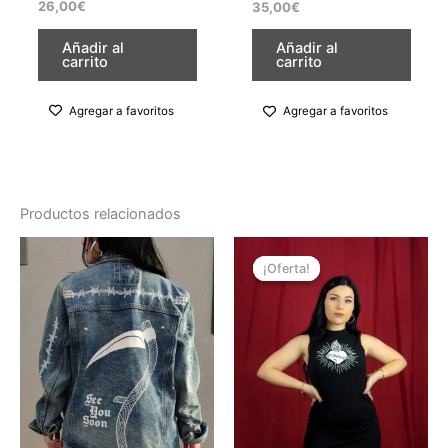
26,00
€
35,00
€
producto
producto
Añadir al
Añadir al
carrito
carrito
Agregar a favoritos
Agregar a favoritos
Productos relacionados
El
El
Este
precio
precio
¡Oferta!
¡Oferta!
producto
original
actual
tiene
era:
es:
35,00€.
30,00€.
múltiples
variantes.
Las
opciones
se
pueden