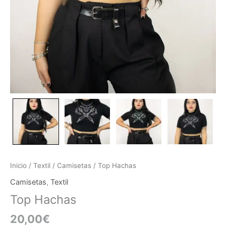
Inicio
/
Textil
/
Camisetas
/ Top Hachas
Camisetas
,
Textil
Top Hachas
20,00
€