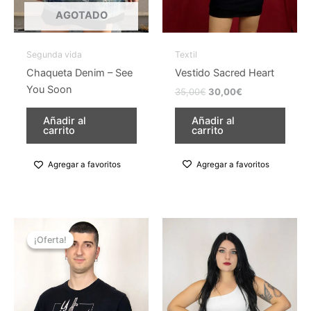
elegir
AGOTADO
en
la
Segunda vida
Textil
página
Chaqueta Denim – See
Vestido Sacred Heart
de
You Soon
35,00
€
30,00
€
producto
Añadir al
Añadir al
carrito
carrito
Agregar a favoritos
Agregar a favoritos
El
El
Este
Este
precio
precio
¡Oferta!
¡Oferta!
producto
producto
original
actual
tiene
era:
es:
tiene
16,00€.
13,00€.
múltiples
múltiples
variantes.
variantes.
Las
Las