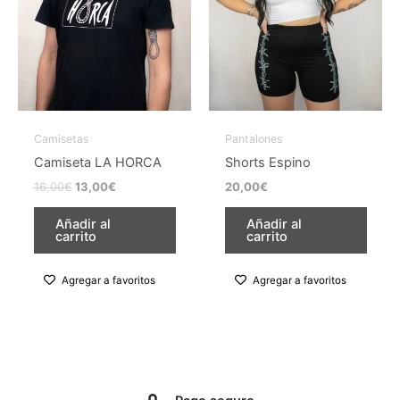
opciones
opciones
se
se
pueden
pueden
elegir
elegir
en
en
la
la
Camisetas
Pantalones
página
página
Camiseta LA HORCA
Shorts Espino
de
de
16,00
€
13,00
€
20,00
€
producto
producto
Añadir al
Añadir al
carrito
carrito
Agregar a favoritos
Agregar a favoritos