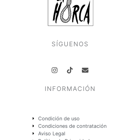
SÍGUENOS
I
E
n
n
s
v
INFORMACIÓN
t
e
a
l
g
o
r
p
a
e
Condición de uso
m
Condiciones de contratación
Aviso Legal