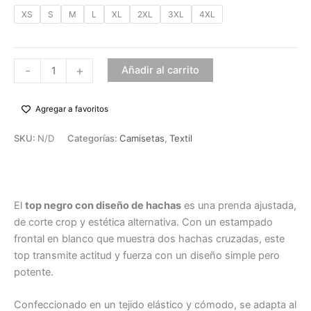
XS
S
M
L
XL
2XL
3XL
4XL
-
+
Añadir al carrito
Agregar a favoritos
SKU:
N/D
Categorías:
Camisetas
,
Textil
Descripción
El
top negro con diseño de hachas
es una prenda ajustada,
de corte crop y estética alternativa. Con un estampado
frontal en blanco que muestra dos hachas cruzadas, este
top transmite actitud y fuerza con un diseño simple pero
potente.
Confeccionado en un tejido elástico y cómodo, se adapta al