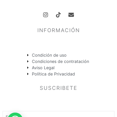
I
E
n
n
s
v
INFORMACIÓN
t
e
a
l
g
o
r
p
a
e
Condición de uso
m
Condiciones de contratación
Aviso Legal
Política de Privacidad
SUSCRIBETE
Email