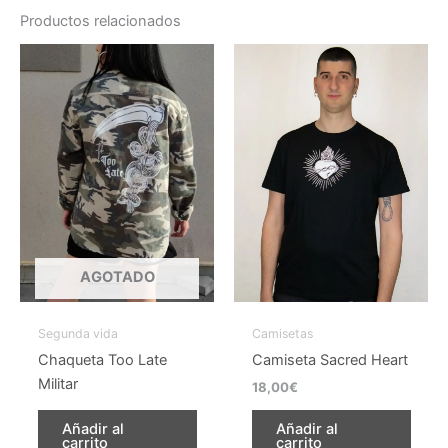
Productos relacionados
Este
producto
tiene
múltiples
variantes.
Las
opciones
se
pueden
elegir
AGOTADO
en
la
Segunda vida
Camisetas
página
Chaqueta Too Late
Camiseta Sacred Heart
de
Militar
18,00
€
producto
Añadir al
Añadir al
carrito
carrito