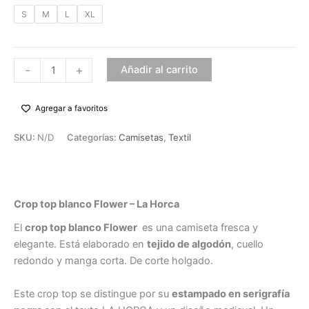
S
M
L
XL
-
+
Añadir al carrito
Agregar a favoritos
SKU:
N/D
Categorías:
Camisetas
,
Textil
Descripción
Crop top blanco Flower – La Horca
El
crop top blanco Flower
es una camiseta fresca y
elegante. Está elaborado en
tejido de algodón
, cuello
redondo y manga corta. De corte holgado.
Este crop top se distingue por su
estampado en serigrafía