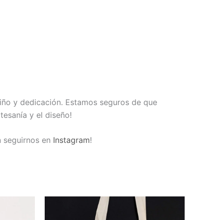
iño y dedicación. Estamos seguros de que
esanía y el diseño!
en seguirnos en
Instagram
!