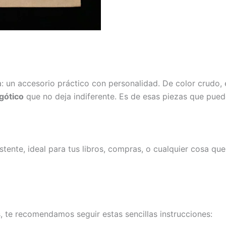
: un accesorio práctico con personalidad. De color crudo,
gótico
que no deja indiferente. Es de esas piezas que pue
ente, ideal para tus libros, compras, o cualquier cosa que 
 te recomendamos seguir estas sencillas instrucciones: