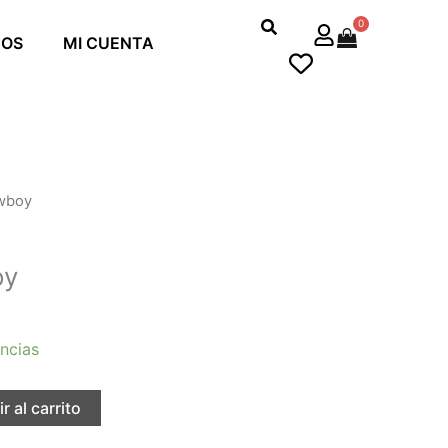
0
Cart
MOS
MI CUENTA
wboy
oy
ncias
r al carrito