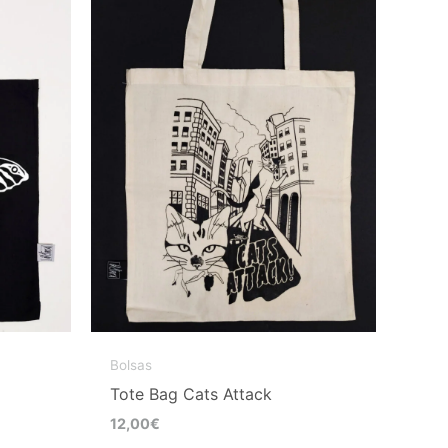
Bolsas
Tote Bag Cats Attack
12,00
€