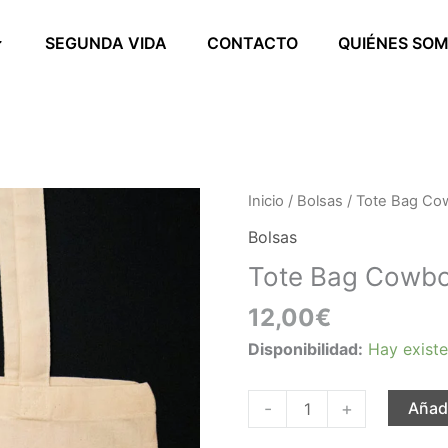
SEGUNDA VIDA
CONTACTO
QUIÉNES SO
Tote
Inicio
/
Bolsas
/ Tote Bag Co
Bag
Bolsas
Cowboy
Tote Bag Cowb
cantidad
12,00
€
Disponibilidad:
Hay existe
-
+
Añadi