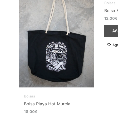
Bolsas
Bolsa 
12,00
€
Aña
Agr
Bolsas
Bolsa Playa Hot Murcia
18,00
€