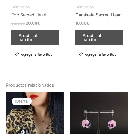
la
la
Camisetas
Camisetas
página
página
Top Sacred Heart
Camiseta Sacred Heart
de
de
23,00
€
20,00
€
18,00
€
producto
producto
Añadir al
Añadir al
carrito
carrito
Agregar a favoritos
Agregar a favoritos
Productos relacionados
El
El
Este
precio
precio
¡Oferta!
¡Oferta!
producto
original
actual
era:
es:
tiene
15,00€.
12,00€.
múltiples
variantes.
Las