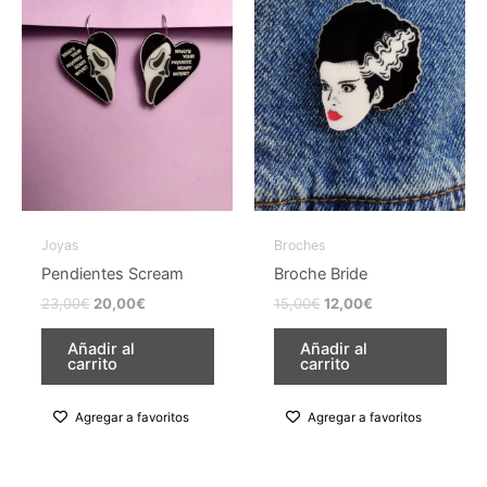
23,00€.
20,00€.
15,00€.
12,00€.
múltiples
variantes.
Las
opciones
se
pueden
elegir
en
la
Joyas
Broches
página
Pendientes Scream
Broche Bride
de
23,00
€
20,00
€
15,00
€
12,00
€
producto
Añadir al
Añadir al
carrito
carrito
Agregar a favoritos
Agregar a favoritos