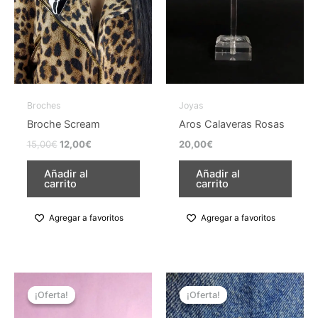
opciones
se
pueden
elegir
en
la
Broches
Joyas
página
Broche Scream
Aros Calaveras Rosas
de
15,00
€
12,00
€
20,00
€
producto
Añadir al
Añadir al
carrito
carrito
Agregar a favoritos
Agregar a favoritos
El
El
El
El
Este
precio
precio
precio
precio
¡Oferta!
¡Oferta!
¡Oferta!
¡Oferta!
producto
original
actual
original
actual
tiene
era:
es:
era:
es: