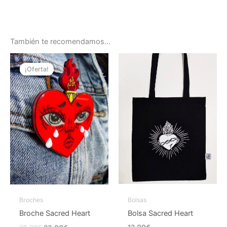
También te recomendamos…
El
El
precio
precio
¡Oferta!
¡Oferta!
original
actual
era:
es:
38,00€.
23,00€.
Bolsas
Broches
Bolsa Sacred Heart
Broche Sacred Heart