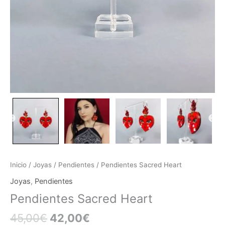
Inicio
/
Joyas
/
Pendientes
/ Pendientes Sacred Heart
Joyas
,
Pendientes
Pendientes Sacred Heart
45,00
€
42,00
€