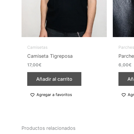
en
la
página
de
producto
Camisetas
Parche
Camiseta Tigreposa
Parche
17,00
€
6,00
€
Añadir al carrito
Aña
Agregar a favoritos
Agr
Productos relacionados