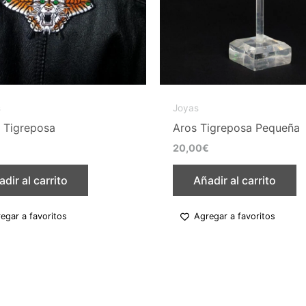
e
la
p
d
p
s
Joyas
 Tigreposa
Aros Tigreposa Pequeña
20,00
€
dir al carrito
Añadir al carrito
egar a favoritos
Agregar a favoritos