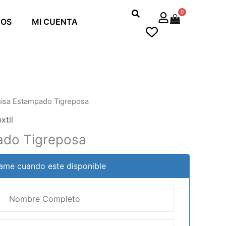
0
Cart
MOS
MI CUENTA
isa Estampado Tigreposa
xtil
do Tigreposa
ame cuando este disponible